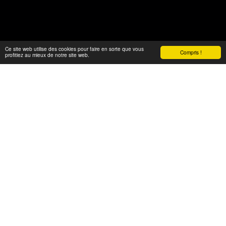
Ce site web utilise des cookies pour faire en sorte que vous
Compris !
profitiez au mieux de notre site web.
NOS EXPERTISES